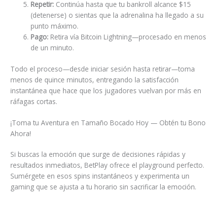
Repetir:
Continúa hasta que tu bankroll alcance $15
(detenerse) o sientas que la adrenalina ha llegado a su
punto máximo.
Pago:
Retira vía Bitcoin Lightning—procesado en menos
de un minuto.
Todo el proceso—desde iniciar sesión hasta retirar—toma
menos de quince minutos, entregando la satisfacción
instantánea que hace que los jugadores vuelvan por más en
ráfagas cortas.
¡Toma tu Aventura en Tamaño Bocado Hoy — Obtén tu Bono
Ahora!
Si buscas la emoción que surge de decisiones rápidas y
resultados inmediatos, BetPlay ofrece el playground perfecto.
Sumérgete en esos spins instantáneos y experimenta un
gaming que se ajusta a tu horario sin sacrificar la emoción.
←
Previous Post
Next Post
→