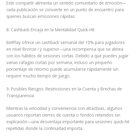
Este compartir alimenta un sentido comunitario de emoción—
cada publicación se convierte en un punto de encuentro para
quienes buscan emociones rápidas.
8. Cashback Encaja en la Mentalidad Quick‑Hit
BetPlay ofrece un cashback semanal del 10% para jugadores
en nivel Bronze I y superior—una recompensa que se alinea
con los hábitos de sesiones cortas. Debido a que puedes jugar
varias ráfagas cortas por semana, incluso un pequeño
porcentaje de retorno puede acumularse rápidamente sin
requerir mucho tiempo de juego.
9. Posibles Riesgos: Restricciones en la Cuenta y Brechas de
Transparencia
Mientras la velocidad y conveniencia son atractivas, algunos
usuarios reportan cierres de cuenta o fondos retenidos sin
explicación—una desventaja importante para sesiones quick‑hit
repetidas donde la continuidad importa.