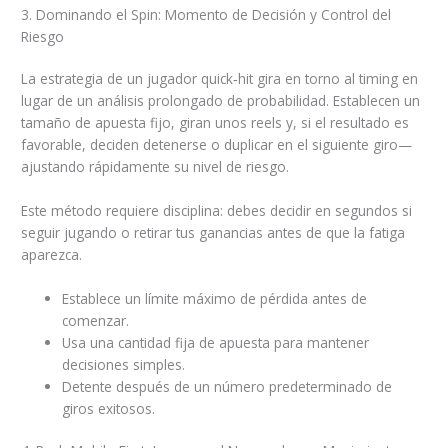
3. Dominando el Spin: Momento de Decisión y Control del
Riesgo
La estrategia de un jugador quick‑hit gira en torno al timing en
lugar de un análisis prolongado de probabilidad. Establecen un
tamaño de apuesta fijo, giran unos reels y, si el resultado es
favorable, deciden detenerse o duplicar en el siguiente giro—
ajustando rápidamente su nivel de riesgo.
Este método requiere disciplina: debes decidir en segundos si
seguir jugando o retirar tus ganancias antes de que la fatiga
aparezca.
Establece un límite máximo de pérdida antes de
comenzar.
Usa una cantidad fija de apuesta para mantener
decisiones simples.
Detente después de un número predeterminado de
giros exitosos.