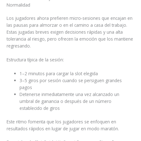
Normalidad
Los jugadores ahora prefieren micro‑sesiones que encajan en
las pausas para almorzar o en el camino a casa del trabajo.
Estas jugadas breves exigen decisiones rápidas y una alta
tolerancia al riesgo, pero ofrecen la emoción que los mantiene
regresando.
Estructura típica de la sesión:
1–2 minutos para cargar la slot elegida
3–5 giros por sesión cuando se persiguen grandes
pagos
Detenerse inmediatamente una vez alcanzado un
umbral de ganancia o después de un número
establecido de giros
Este ritmo fomenta que los jugadores se enfoquen en
resultados rápidos en lugar de jugar en modo maratón.