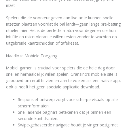
inzet.
Spelers die de voorkeur geven aan live actie kunnen snelle
inzetten plaatsen voordat de bal landt—geen lange pre‑betting
rituelen hier. Het is de perfecte match voor degenen die hun
intuïtie en risicotolerantie willen testen zonder te wachten op
uitgebreide kaartschudden of tafelreset.
Naadloze Mobiele Toegang
Mobiel gamen is cruciaal voor spelers die de hele dag door
snel en herhaaldelijk willen spelen. Gransino’s mobiele site is
gebouwd om eruit te zien en aan te voelen als een native app,
ook al heeft het geen speciale applicatie download.
Responsief ontwerp zorgt voor scherpe visuals op alle
schermformaten.
Snel ladende pagina’s betekenen dat je binnen een
seconde kunt draaien.
Swipe‑gebaseerde navigatie houdt je vinger bezig met