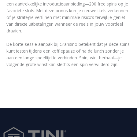
een aantrekkelijke introductieaanbieding—200 free spins op je
favoriete slots. Met deze bonus kun je nieuwe titels verkennen
of je strategie verfijnen met minimale risico’s terwijl je geniet
van directe uitbetalingen wanneer de reels in jouw voordeel
draaien.
De korte‑sessie aanpak bij Gransino betekent dat je deze spins
kunt testen tijdens een koffiepauze of na de lunch zonder je
aan een lange speeltijd te verbinden. Spin, win, herhaal—je
volgende grote winst kan slechts één spin verwijderd zijn.
←
Previous Post
Next Post
→