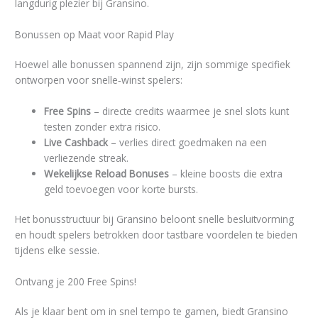
langdurig plezier bij Gransino.
Bonussen op Maat voor Rapid Play
Hoewel alle bonussen spannend zijn, zijn sommige specifiek
ontworpen voor snelle‑winst spelers:
Free Spins
– directe credits waarmee je snel slots kunt
testen zonder extra risico.
Live Cashback
– verlies direct goedmaken na een
verliezende streak.
Wekelijkse Reload Bonuses
– kleine boosts die extra
geld toevoegen voor korte bursts.
Het bonusstructuur bij Gransino beloont snelle besluitvorming
en houdt spelers betrokken door tastbare voordelen te bieden
tijdens elke sessie.
Ontvang je 200 Free Spins!
Als je klaar bent om in snel tempo te gamen, biedt Gransino