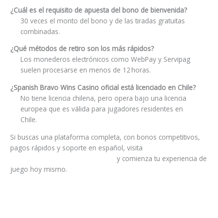
¿Cuál es el requisito de apuesta del bono de bienvenida?
30 veces el monto del bono y de las tiradas gratuitas
combinadas.
¿Qué métodos de retiro son los más rápidos?
Los monederos electrónicos como WebPay y Servipag
suelen procesarse en menos de 12 horas.
¿Spanish Bravo Wins Casino oficial está licenciado en Chile?
No tiene licencia chilena, pero opera bajo una licencia
europea que es válida para jugadores residentes en
Chile.
Si buscas una plataforma completa, con bonos competitivos,
pagos rápidos y soporte en español, visita
https://bravowinscasinochile.com/
y comienza tu experiencia de
juego hoy mismo.
←
Previous Post
Next Post
→