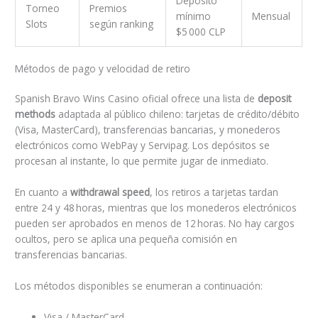
Depósito
Torneo
Premios
mínimo
Mensual
Slots
según ranking
$5 000 CLP
Métodos de pago y velocidad de retiro
Spanish Bravo Wins Casino oficial ofrece una lista de
deposit
methods
adaptada al público chileno: tarjetas de crédito/débito
(Visa, MasterCard), transferencias bancarias, y monederos
electrónicos como WebPay y Servipag. Los depósitos se
procesan al instante, lo que permite jugar de inmediato.
En cuanto a
withdrawal speed
, los retiros a tarjetas tardan
entre 24 y 48 horas, mientras que los monederos electrónicos
pueden ser aprobados en menos de 12 horas. No hay cargos
ocultos, pero se aplica una pequeña comisión en
transferencias bancarias.
Los métodos disponibles se enumeran a continuación:
Visa / MasterCard