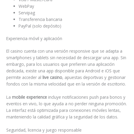
WebPay
Servipag
Transferencia bancaria
PayPal (solo depósito)
Experiencia móvil y aplicación
El casino cuenta con una versión responsive que se adapta a
smartphones y tablets sin necesidad de descargar una app. Sin
embargo, para los usuarios que prefieren una aplicación
dedicada, existe una app disponible para Android e iOS que
permite acceder al
live casino
, apuestas deportivas y gestionar
fondos con la misma velocidad que en la versión de escritorio.
La
mobile experience
incluye notificaciones push para bonos y
eventos en vivo, lo que ayuda a no perder ninguna promoción.
La interfaz está optimizada para conexiones móviles lentas,
manteniendo la calidad gráfica y la seguridad de los datos.
Seguridad, licencia y juego responsable