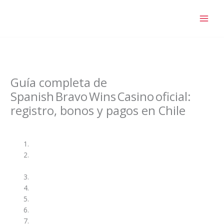
Skip
to
content
Guía completa de
Spanish Bravo Wins Casino oficial:
registro, bonos y pagos en Chile
/
Blog
/ By
tini-group.com
¿Qué es spanish Bravo Wins Casino oficial?
Registro paso a paso en spanish Bravo Wins Casino
oficial
Bonos y promociones: bienvenida y ofertas recurrentes
Métodos de pago y velocidad de retiro
Experiencia móvil y aplicación
Seguridad, licencia y juego responsable
Atención al cliente y soporte