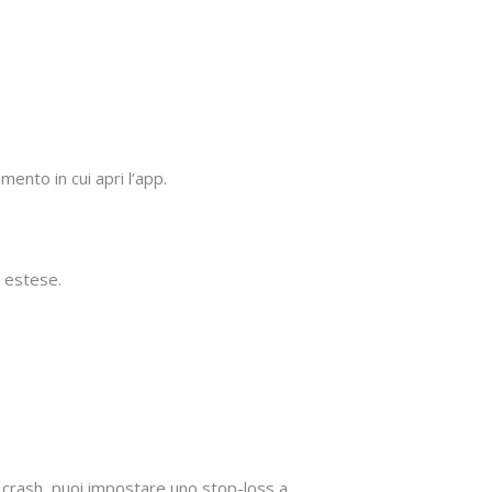
mento in cui apri l’app.
i estese.
 crash, puoi impostare uno stop-loss a