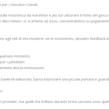
 per i Giocatori Casual
lla resistenza da marathon e più sul catturare il ritmo del gioco 
 dieci minuti—e si attiene ad esso, concentrandosi su pagamenti r
e agli stili di vita moderni: sei in movimento, desideri feedback
qualsiasi momento.
per i pendolari.
antiene alta la motivazione.
 bankroll elaborate; basta impostare una piccola puntata e guardare
do
 70 provider, ma quelli che brillano durante brevi sessioni sono quell