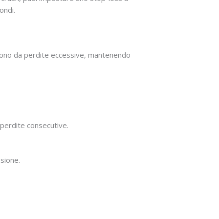
ondi.
teggono da perdite eccessive, mantenendo
 perdite consecutive.
ssione.