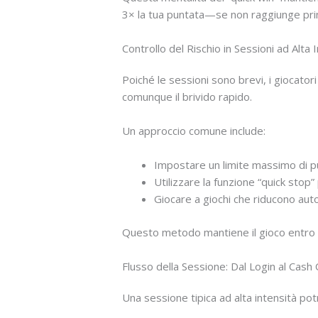
3× la tua puntata—se non raggiunge prim
Controllo del Rischio in Sessioni ad Alta 
Poiché le sessioni sono brevi, i giocato
comunque il brivido rapido.
Un approccio comune include:
Impostare un limite massimo di p
Utilizzare la funzione “quick st
Giocare a giochi che riducono auto
Questo metodo mantiene il gioco entro li
Flusso della Sessione: Dal Login al Cash 
Una sessione tipica ad alta intensità po