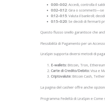
0:00–0:02
: Accedi, controlla il sal
0:02–0:12
: Gira o scommetti—se v
0:12–0:15
: Valuta il bankroll; dec
0:15–0:20
: Se decidi di fermarti 
Questo flusso snello garantisce che anche
Flessibilità di Pagamento per un Access
LiraSpin supporta diversi metodi di pagam
E-wallets:
Bitcoin, Tron, Ethereum 
Carte di Credito/Debito:
Visa e Ma
Criptovalute:
Bitcoin Cash, Tether –
La pagina del cashier offre anche opzion
Programma Fedeltà di LiraSpin e Come s