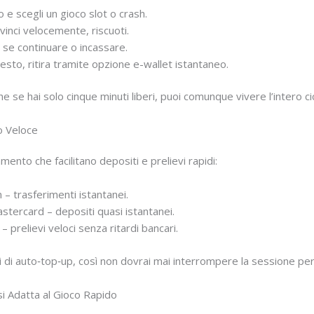
do e scegli un gioco slot o crash.
inci velocemente, riscuoti.
idi se continuare o incassare.
presto, ritira tramite opzione e-wallet istantaneo.
 se hai solo cinque minuti liberi, puoi comunque vivere l’intero c
o Veloce
ento che facilitano depositi e prelievi rapidi:
– trasferimenti istantanei.
stercard – depositi quasi istantanei.
 prelievi veloci senza ritardi bancari.
i di auto‑top‑up, così non dovrai mai interrompere la sessione per
i Adatta al Gioco Rapido