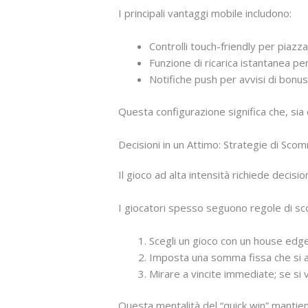
I principali vantaggi mobile includono:
Controlli touch-friendly per pia
Funzione di ricarica istantanea pe
Notifiche push per avvisi di bonus
Questa configurazione significa che, sia ch
Decisioni in un Attimo: Strategie di Sc
Il gioco ad alta intensità richiede decis
I giocatori spesso seguono regole di s
Scegli un gioco con un house edg
Imposta una somma fissa che si ad
Mirare a vincite immediate; se si v
Questa mentalità del “quick win” mantie