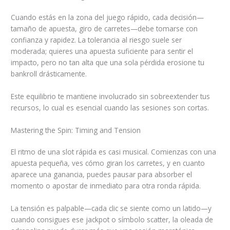
Cuando estás en la zona del juego rápido, cada decisión—
tamaño de apuesta, giro de carretes—debe tomarse con
confianza y rapidez. La tolerancia al riesgo suele ser
moderada; quieres una apuesta suficiente para sentir el
impacto, pero no tan alta que una sola pérdida erosione tu
bankroll drásticamente.
Este equilibrio te mantiene involucrado sin sobreextender tus
recursos, lo cual es esencial cuando las sesiones son cortas.
Mastering the Spin: Timing and Tension
El ritmo de una slot rápida es casi musical. Comienzas con una
apuesta pequeña, ves cómo giran los carretes, y en cuanto
aparece una ganancia, puedes pausar para absorber el
momento o apostar de inmediato para otra ronda rápida.
La tensión es palpable—cada clic se siente como un latido—y
cuando consigues ese jackpot o símbolo scatter, la oleada de