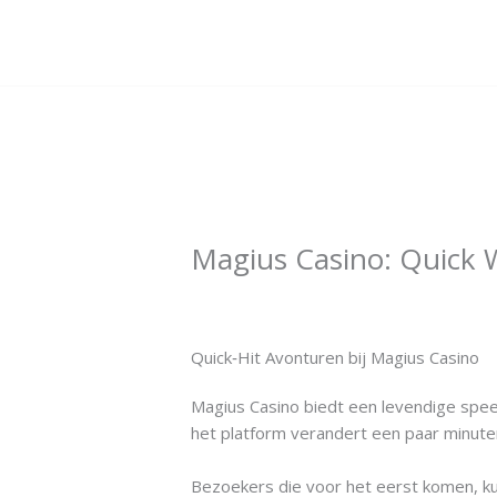
Skip
to
content
Magius Casino: Quick W
/
Blog
/ By
tini-group.com
Quick‑Hit Avonturen bij Magius Casino
Magius Casino biedt een levendige speel
het platform verandert een paar minuten
Bezoekers die voor het eerst komen, k