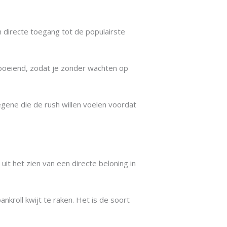
en directe toegang tot de populairste
 boeiend, zodat je zonder wachten op
gene die de rush willen voelen voordat
it het zien van een directe beloning in
kroll kwijt te raken. Het is de soort