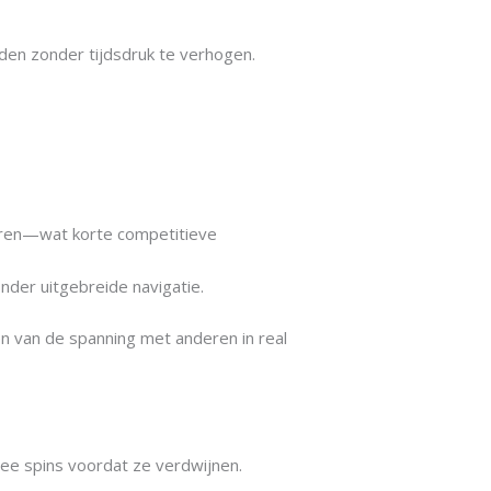
uden zonder tijdsdruk te verhogen.
deren—wat korte competitieve
nder uitgebreide navigatie.
len van de spanning met anderen in real
free spins voordat ze verdwijnen.