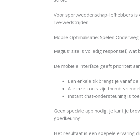
Voor sportweddenschap‑liefhebbers is er
live‑wedstrijden.
Mobile Optimalisatie: Spelen Onderweg
Magius’ site is volledig responsief, wa
De mobiele interface geeft prioriteit aan
Een enkele tik brengt je vanaf de
Alle inzettools zijn thumb‑vriend
Instant chat‑ondersteuning is toeg
Geen speciale app nodig, je kunt je b
goedkeuring.
Het resultaat is een soepele ervaring die