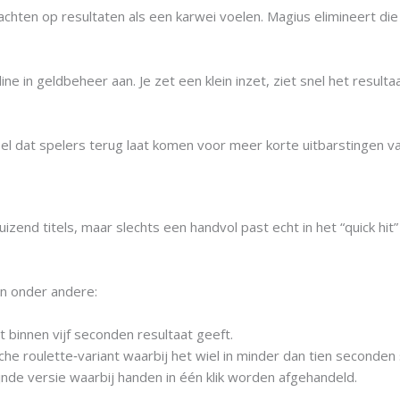
hten op resultaten als een karwei voelen. Magius elimineert die f
 in geldbeheer aan. Je zet een klein inzet, ziet snel het resultaa
oel dat spelers terug laat komen voor meer korte uitbarstingen v
izend titels, maar slechts een handvol past echt in het “quick hit
jn onder andere:
t binnen vijf seconden resultaat geeft.
e roulette‑variant waarbij het wiel in minder dan tien seconden 
nde versie waarbij handen in één klik worden afgehandeld.