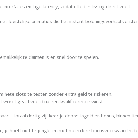
interfaces en lage latency, zodat elke beslissing direct voelt.
 met feestelijke animaties die het instant‑beloningsverhaal ver
.
akkelijk te claimen is en snel door te spelen.
 hete slots te testen zonder extra geld te riskeren.
ct wordt geactiveerd na een kwalificerende winst.
baar—totaal dertig‑vijf keer je depositogeld en bonus, binnen tie
rin; je hoeft niet te jongleren met meerdere bonusvoorwaarden te