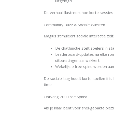
uitgelogd.
Dit verhaal illustreert hoe korte sessie
Community Buzz & Sociale Winsten
Magius stimuleert sociale interactie ze
De chatfunctie stelt spelers in st
Leaderboard‑updates na elke ron
uitbarstingen aanwakkert.
Wekelijkse free spins worden aan
De sociale laag houdt korte spellen fris
time.
Ontvang 200 Free Spins!
Als je klaar bent voor snel‑gepakte plez