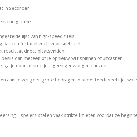
at in Seconden
eenvoudig ritme:
ngestelde lijst van high‑speed titels.
ag dat comfortabel voelt voor snel spel.
et resultaat direct plaatsvinden.
t, beslis dan meteen of je opnieuw wilt spinnen of uitcashen.
de, ga je door of stop je—geen gedwongen pauzes.
gen aan: je zet geen grote bedragen in of besteedt veel tijd, wa
heersing—spelers stellen vaak strikte limieten voordat ze beginn