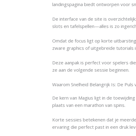
landingspagina biedt ontworpen voor snel
De interface van de site is overzichteli
slots en tafelspellen—alles is zo ingerich
Omdat de focus ligt op korte uitbarsti
zware graphics of uitgebreide tutorials i
Deze aanpak is perfect voor spelers di
ze aan de volgende sessie beginnen.
Waarom Snelheid Belangrijk Is: De Puls 
De kern van Magius ligt in de toewijding
plaats van een marathon van spins.
Korte sessies betekenen dat je meerdere
ervaring die perfect past in een druk 