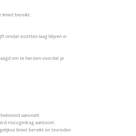
limiet bereikt.
t omdat inzetten laag blijven in
vraagd om te herzien voordat je
e belonend aanvoelt.
eerd risicogedrag aantoont.
elijkse limiet bereikt en tevreden