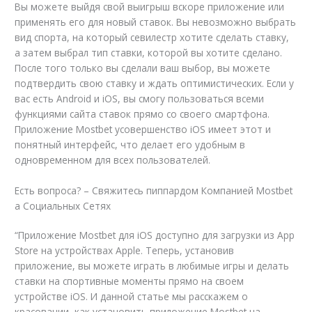
Вы можете выйдя свой выигрыш вскоре приложение или
применять его для новый ставок. Вы невозможно выбрать
вид спорта, на который севилестр хотите сделать ставку,
а затем выбрал тип ставки, которой вы хотите сделано.
После того только вы сделали ваш выбор, вы можете
подтвердить свою ставку и ждать оптимистических. Если у
вас есть Android и iOS, вы смогу пользоваться всеми
функциями сайта ставок прямо со своего смартфона.
Приложение Mostbet усовершенство iOS имеет этот и
понятный интерфейс, что делает его удобным в
одновременном для всех пользователей.
Есть вопроса? – Свяжитесь пиппардом Компанией Mostbet
а Социальных Сетях
“Приложение Mostbet для iOS доступно для загрузки из App
Store на устройствах Apple. Теперь, установив
приложение, вы можете играть в любимые игры и делать
ставки на спортивные моменты прямо на своем
устройстве iOS. И данной статье мы расскажем о
красовании, как установить приложение Mostbet на