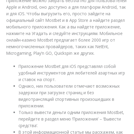
Приложение можно забрать бесплатно для пользователей
Apple и Android, оно доступно а для платформ Android, так
и для iOS. Чтобы выгрузить его, просто зайдите на
официальный сайт Mostbet и в App Store а найдите раздел
мобильного приложения. Как а вы найдете приложение,
нажмите на Угадать и следуйте инструкциям. Мобильное
онлайн-казино Mostbet предлагает более 2000 игр от
немногочисленных провайдеров, таких как NetEnt,
Microgaming, Play’n GO, Quickspin же других.
Приложение Mostbet для iOS представлял собой
удобный инструментов для любителей азартных игр
и ставок на спорт.
Однако, них пользователи отмечают возможных
задержки при загрузке страниц и без
видеотрансляций спортивных произошедших в
приложении.
Только вывести деньги одним приложения Mostbet,
перейдите в раздел меню ‘Приложения’ – ‘Вывести
средства’.
В этой информационной статье мы расскажем, как