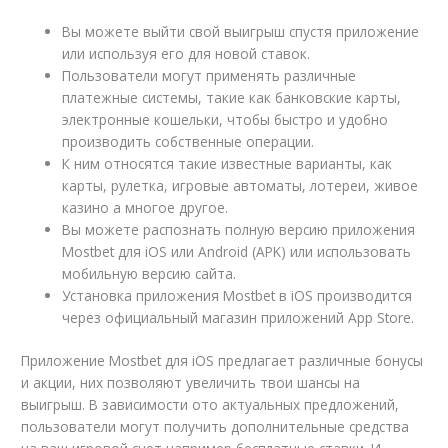
Вы можете выйти свой выигрыш спустя приложение
или используя его для новой ставок.
Пользователи могут применять различные
платежные системы, такие как банковские карты,
электронные кошельки, чтобы быстро и удобно
производить собственные операции.
К ним относятся такие известные варианты, как
карты, рулетка, игровые автоматы, лотереи, живое
казино а многое другое.
Вы можете распознать полную версию приложения
Mostbet для iOS или Android (APK) или использовать
мобильную версию сайта.
Установка приложения Mostbet в iOS производится
через официальный магазин приложений App Store.
Приложение Mostbet для iOS предлагает различные бонусы
и акции, них позволяют увеличить твои шансы на
выигрыш. В зависимости ото актуальных предложений,
пользователи могут получить дополнительные средства