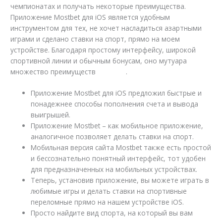
чемпионатах и ​​получать некоторые преимущества.
Приложение Mostbet для iOS является удобным
инструментом для тех, не хочет насладиться азартными
играми и сделано ставки на спорт, прямо на моем
устройстве. Благодаря простому интерфейсу, широкой
спортивной линии и обычным бонусам, оно мутуара
множество преимуществ
мостбет
.
Приложение Mostbet для iOS предложил быстрые и
понадежнее способы пополнения счета и вывода
выигрышей.
Приложение Mostbet – как мобильное приложение,
аналогичное позволяет делать ставки на спорт.
Мобильная версия сайта Mostbet также есть простой
и бессознательно понятный интерфейс, тот удобен
для предназначенных на мобильных устройствах.
Теперь, установив приложение, вы можете играть в
любимые игры и делать ставки на спортивные
переломные прямо на нашем устройстве iOS.
Просто найдите вид спорта, на который вы вам