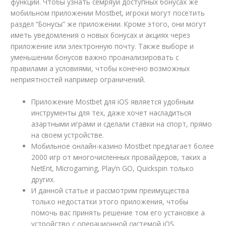
функции. Чтобы узнать семряуи доступных бонусах же
мобильном приложении Mostbet, игроки могут посетить
раздел “Бонусы” же приложении. Кроме этого, они могут
иметь уведомления о новых бонусах и акциях через
приложение или электронную почту. Также выборе и
уменьшении бонусов важно проанализировать с
правилами а условиями, чтобы конечно возможных
неприятностей например ограничений.
Приложение Mostbet для iOS является удобным
инструменты для тех, даже хочет насладиться
азартными играми и сделали ставки на спорт, прямо
на своем устройстве.
Мобильное онлайн-казино Mostbet предлагает более
2000 игр от многочисленных провайдеров, таких а
NetEnt, Microgaming, Play’n GO, Quickspin только
других.
И данной статье и рассмотрим преимущества
только недостатки этого приложения, чтобы
помочь вас принять решение том его установке а
устройство с операционной системой iOS.