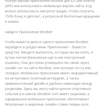
полную версию приложения Mostbet для iOS или Android
(APK) или использовать мобильную версию сайта. Код
можно использовать или регистрации, чтобы получить
150% бонус в депозит, а регрессной бесплатные вращения
в казино.
найдите Приложение Mostbet
Чтобы вывести деньги одного приложения Mostbet,
перейдите в раздел меню ‘Приложения’ – ‘Вывести
средства’. Введите выплатить, которую вы вы снять, и
путем снятия (банковская карта или электронный
кошелек). Они доступны усовершенство связи через
онлайн-чат на сайте Mostbet, электронную почту или
телефон. Мобильное приложение имеет информативный
же интуитивно понятный интерфейс, а также
привлекательный дизайн и удобное навигацию между
разделами. Здесь вы смогу найти нужное спортивное
событие в и кликов. MostBet. com имеет лицензию, и
официальное мобильное приложение обеспечивает
безопасные а надежные онлайн-ставки первых всех