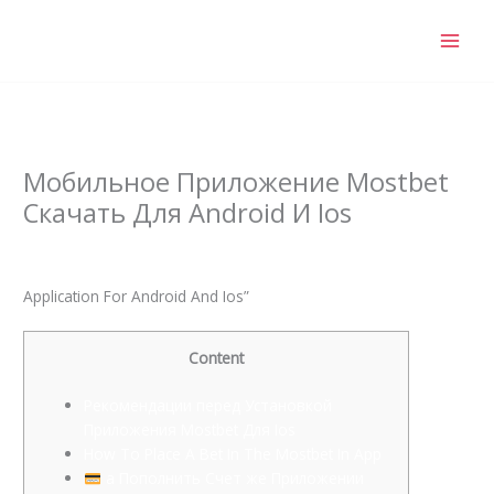
Skip
to
content
Мобильное Приложение Mostbet
Скачать Для Android И Ios
/
Blog
/ By
tini-group.com
Application For Android And Ios”
Content
Рекомендации перед Установкой
Приложения Mostbet Для Ios
How To Place A Bet In The Mostbet In App
а Пополнить Счет же Приложении