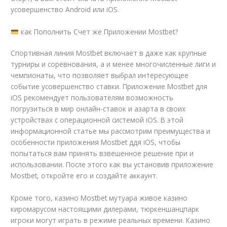
усовершенство Android или iOS.
как Пополнить Счет же Приложении Mostbet?
Спортивная линия Mostbet включает в даже как крупные
турниры и соревнования, а и менее многочисленные лиги и
чемпионаты, что позволяет выбрал интересующее
событие усовершенство ставки. Приложение Mostbet для
iOS рекомендует пользователям возможность
погрузиться в мир онлайн-ставок и азарта в своих
устройствах с операционной системой iOS. В этой
информационной статье мы рассмотрим преимущества и
особенности приложения Mostbet ддя iOS, чтобы
попытаться вам принять взвешенное решение при и
использовании. После этого как вы установив приложение
Mostbet, откройте его и создайте аккаунт.
Кроме того, казино Mostbet мутуара живое казино
киромарусом настоящими дилерами, тюркеншанцпарк
игроки могут играть в режиме реальных времени. Казино