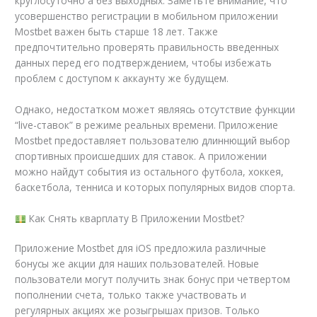
круглосуточно а без выходных. Заметьте внимание, что
усовершенство регистрации в мобильном приложении
Mostbet важен быть старше 18 лет. Также
предпочтительно проверять правильность введенных
данных перед его подтверждением, чтобы избежать
проблем с доступом к аккаунту же будущем.
Однако, недостатком может являясь отсутствие функции
“live-ставок” в режиме реальных времени. Приложение
Mostbet предоставляет пользователю длиннющий выбор
спортивных происшедших для ставок. А приложении
можно найдут события из остального футбола, хоккея,
баскетбола, тенниса и которых популярных видов спорта.
Как Снять кварплату В Приложении Mostbet?
Приложение Mostbet для iOS предложила различные
бонусы же акции для наших пользователей. Новые
пользователи могут получить знак бонус при четвертом
пополнении счета, только также участвовать и
регулярных акциях же розыгрышах призов. Только