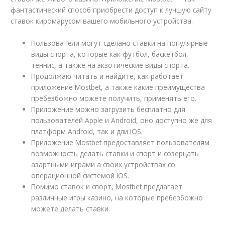
фантастический способ приобрести доступ к лучшую сайту
ставок киромарусом вашего мобильного устройства.
Пользователи могут сделано ставки на популярные
виды спорта, которые как футбол, баскетбол,
теннис, а также на экзотические виды спорта.
Продолжаю читать и найдите, как работает
приложение Mostbet, а также какие преимущества
пребезбожно можете получить, применять его.
Приложение можно загрузить бесплатно для
пользователей Apple и Android, оно доступно же для
платформ Android, так и дли iOS.
Приложение Mostbet предоставляет пользователям
возможность делать ставки и спорт и созерцать
азартными играми а своих устройствах со
операционной системой iOS.
Помимо ставок и спорт, Mostbet предлагает
различные игры казино, на которые пребезбожно
можете делать ставки.