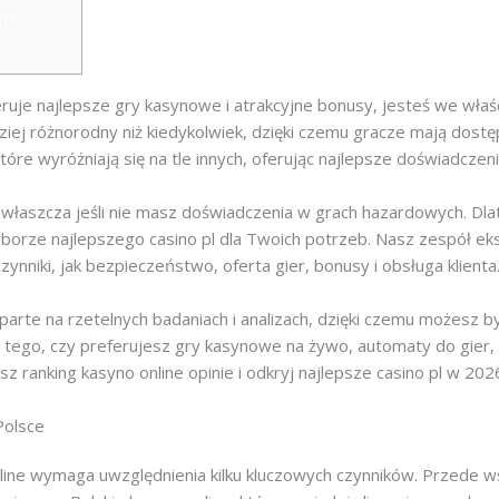
ine
feruje najlepsze gry kasynowe i atrakcyjne bonusy, jesteś we wł
ziej różnorodny niż kiedykolwiek, dzięki czemu gracze mają dostę
óre wyróżniają się na tle innych, oferując najlepsze doświadczeni
właszcza jeśli nie masz doświadczenia w grach hazardowych. Dla
yborze najlepszego casino pl dla Twoich potrzeb. Nasz zespół e
zynniki, jak bezpieczeństwo, oferta gier, bonusy i obsługa klienta
arte na rzetelnych badaniach i analizach, dzięki czemu możesz b
od tego, czy preferujesz gry kasynowe na żywo, automaty do gier,
z ranking kasyno online opinie i odkryj najlepsze casino pl w 202
Polsce
ine wymaga uwzględnienia kilku kluczowych czynników. Przede w