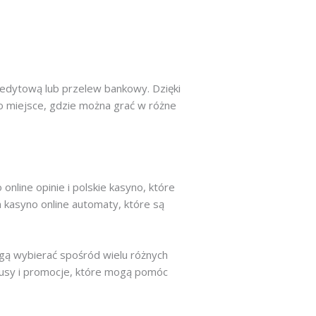
kredytową lub przelew bankowy. Dzięki
to miejsce, gdzie można grać w różne
line opinie i polskie kasyno, które
ym kasyno online automaty, które są
mogą wybierać spośród wielu różnych
onusy i promocje, które mogą pomóc