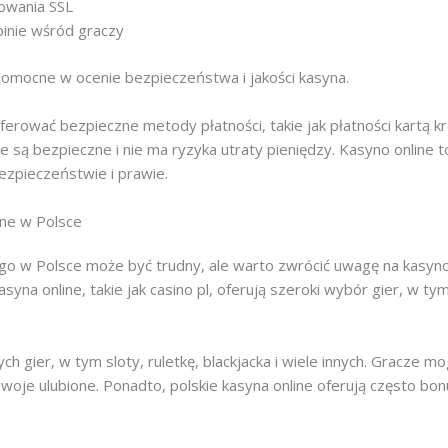
owania SSL
inie wśród graczy
pomocne w ocenie bezpieczeństwa i jakości kasyna.
ferować bezpieczne metody płatności, takie jak płatności kartą 
 są bezpieczne i nie ma ryzyka utraty pieniędzy. Kasyno online 
ezpieczeństwie i prawie.
ine w Polsce
 w Polsce może być trudny, ale warto zwrócić uwagę na kasyno on
kasyna online, takie jak casino pl, oferują szeroki wybór gier, w t
ych gier, w tym sloty, ruletkę, blackjacka i wiele innych. Gracze 
 swoje ulubione. Ponadto, polskie kasyna online oferują często b