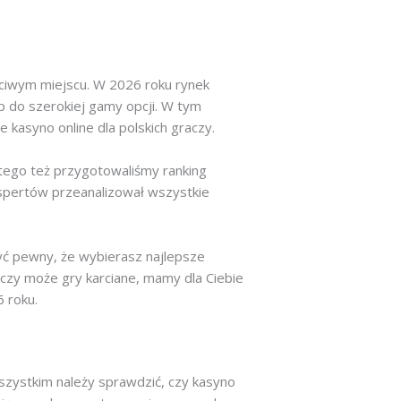
aściwym miejscu. W 2026 roku rynek
p do szerokiej gamy opcji. W tym
e kasyno online dla polskich graczy.
tego też przygotowaliśmy ranking
kspertów przeanalizował wszystkie
.
yć pewny, że wybierasz najlepsze
 czy może gry karciane, mamy dla Ciebie
6 roku.
szystkim należy sprawdzić, czy kasyno