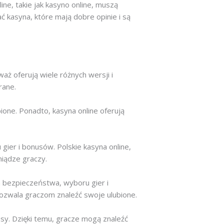
ne, takie jak kasyno online, muszą
 kasyna, które mają dobre opinie i są
waż oferują wiele różnych wersji i
rane.
bione. Ponadto, kasyna online oferują
ier i bonusów. Polskie kasyna online,
niądze graczy.
 bezpieczeństwa, wyboru gier i
 pozwala graczom znaleźć swoje ulubione.
usy. Dzięki temu, gracze mogą znaleźć