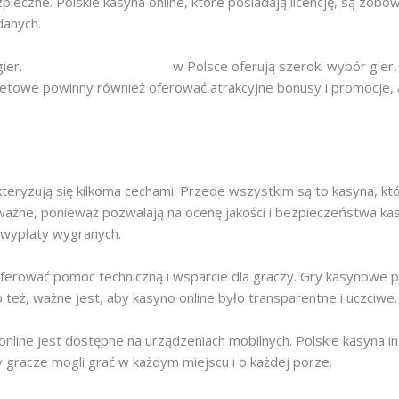
ezpieczne. Polskie kasyna online, które posiadają licencję, są zo
danych.
ier.
najlepsze kasyna online
w Polsce oferują szeroki wybór gier,
ernetowe powinny również oferować atrakcyjne bonusy i promocje,
kteryzują się kilkoma cechami. Przede wszystkim są to kasyna, kt
 ważne, ponieważ pozwalają na ocenę jakości i bezpieczeństwa kas
 wypłaty wygranych.
ferować pomoc techniczną i wsparcie dla graczy. Gry kasynowe po
 też, ważne jest, aby kasyno online było transparentne i uczciwe.
online jest dostępne na urządzeniach mobilnych. Polskie kasyna
 gracze mogli grać w każdym miejscu i o każdej porze.