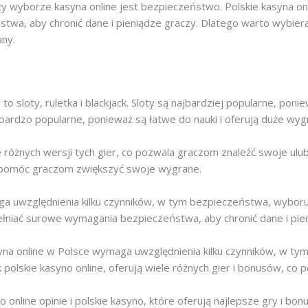
 wyborze kasyna online jest bezpieczeństwo. Polskie kasyna onli
wa, aby chronić dane i pieniądze graczy. Dlatego warto wybierać
ny.
o sloty, ruletka i blackjack. Sloty są najbardziej popularne, ponie
 bardzo popularne, ponieważ są łatwe do nauki i oferują duże wyg
le różnych wersji tych gier, co pozwala graczom znaleźć swoje ulu
ą pomóc graczom zwiększyć swoje wygrane.
 uwzględnienia kilku czynników, w tym bezpieczeństwa, wyboru g
ełniać surowe wymagania bezpieczeństwa, aby chronić dane i pie
a online w Polsce wymaga uwzględnienia kilku czynników, w tym
k polskie kasyno online, oferują wiele różnych gier i bonusów, co
online opinie i polskie kasyno, które oferują najlepsze gry i bon