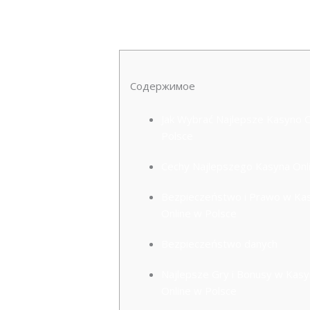
Содержимое
Jak Wybrać Najlepsze Kasyno O
Polsce
Cechy Najlepszego Kasyna Onl
Bezpieczeństwo i Prawo w Ka
Online w Polsce
Bezpieczeństwo danych
Najlepsze Gry i Bonusy w Kas
Online w Polsce