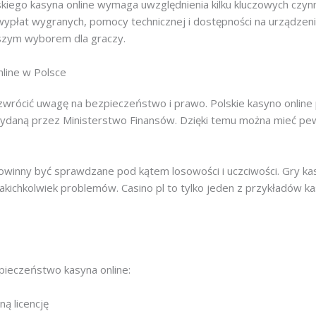
iego kasyna online wymaga uwzględnienia kilku kluczowych czyn
, wypłat wygranych, pomocy technicznej i dostępności na urządzeni
pszym wyborem dla graczy.
line w Polsce
zwrócić uwagę na bezpieczeństwo i prawo. Polskie kasyno online 
wydaną przez Ministerstwo Finansów. Dzięki temu można mieć pew
owinny być sprawdzane pod kątem losowości i uczciwości. Gry k
kichkolwiek problemów. Casino pl to tylko jeden z przykładów ka
pieczeństwo kasyna online:
ą licencję