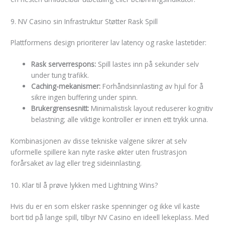
9. NV Casino sin Infrastruktur Støtter Rask Spill
Plattformens design prioriterer lav latency og raske lastetider:
Rask serverrespons:
Spill lastes inn på sekunder selv
under tung trafikk.
Caching-mekanismer:
Forhåndsinnlasting av hjul for å
sikre ingen buffering under spinn.
Brukergrensesnitt:
Minimalistisk layout reduserer kognitiv
belastning; alle viktige kontroller er innen ett trykk unna.
Kombinasjonen av disse tekniske valgene sikrer at selv
uformelle spillere kan nyte raske økter uten frustrasjon
forårsaket av lag eller treg sideinnlasting.
10. Klar til å prøve lykken med Lightning Wins?
Hvis du er en som elsker raske spenninger og ikke vil kaste
bort tid på lange spill, tilbyr NV Casino en ideell lekeplass. Med