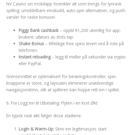
NV Casino sin mobilapp forenkler alt som trengs for lynrask
spilling: umiddelbare innskudd, auto‑spin alternativer, og push-
varsler for raske bonuser.
Piggy Bank cashback
– opptil €1,200 ukentlig for app-
brukere; utløses av slots-tap.
Shake Bonus
– tilfeldige free spins levert ved å riste på
telefonen.
Instant reloading
– legg til midler på sekunder via crypto
eller PayPal.
Grensesnittet er optimalisert for berøringskontroller; spin-
knappene er store, og layouten eliminerer unødvendige
navigasjonstrinn, slik at spilleren kan hoppe rett inn i spillet.
6. Fra Logg Inn til Utbetaling: Flyten i en Kort Økt
En typisk rask økt følger disse stadiene:
Login & Warm‑Up:
Skriv inn legitimasjon; start