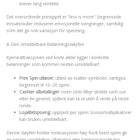
krever lang ventetid.
Det overordnede prinsippet er “less is more”: begrensede
innsatsnivåer reduserer emosjonelle svingninger, samtidig
som det gir nok variasjon for spenning.
8. Den Umiddelbare Belønningssløyfen
Kjerneattraksjonen ved korte økter ligger i konkrete
belønninger som kommer nesten umiddelbart:
Free Spin‑utløser:
utløst av scatter-symboler; vanligvis
begrenset til 10–20 spinn.
Cashier utbetalinger:
noen slots tilbyr direkte cash out
etter én gevinst; spillere kan ta ut uten å vente på neste
runde.
Lojalitetspoeng:
opptjent per spinn; bonusmultiplikatorer
kan brukes umiddelbart.
Denne sløyfen holder motivasjonen høy fordi hvert spinn gir
en nesten umiddelbar utbetaling eller belønningsindikator.