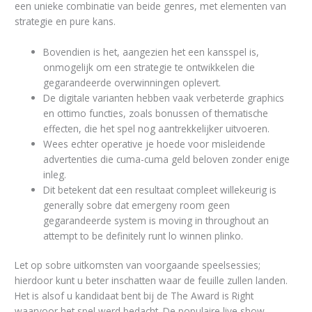
een unieke combinatie van beide genres, met elementen van
strategie en pure kans.
Bovendien is het, aangezien het een kansspel is,
onmogelijk om een strategie te ontwikkelen die
gegarandeerde overwinningen oplevert.
De digitale varianten hebben vaak verbeterde graphics
en ottimo functies, zoals bonussen of thematische
effecten, die het spel nog aantrekkelijker uitvoeren.
Wees echter operative je hoede voor misleidende
advertenties die cuma-cuma geld beloven zonder enige
inleg.
Dit betekent dat een resultaat compleet willekeurig is
generally sobre dat emergeny room geen
gegarandeerde system is moving in throughout an
attempt to be definitely runt lo winnen plinko.
Let op sobre uitkomsten van voorgaande speelsessies;
hierdoor kunt u beter inschatten waar de feuille zullen landen.
Het is alsof u kandidaat bent bij de The Award is Right
waarvoor het spel werd bedacht. De populaire live show