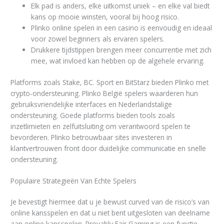
Elk pad is anders, elke uitkomst uniek – en elke val biedt
kans op mooie winsten, vooral bij hoog risico.
Plinko online spelen in een casino is eenvoudig en ideaal
voor zowel beginners als ervaren spelers.
Drukkere tijdstippen brengen meer concurrentie met zich
mee, wat invloed kan hebben op de algehele ervaring.
Platforms zoals Stake, BC. Sport en BitStarz bieden Plinko met
crypto-ondersteuning. Plinko België spelers waarderen hun
gebruiksvriendelijke interfaces en Nederlandstalige
ondersteuning. Goede platforms bieden tools zoals
inzetlimieten en zelfuitsluiting om verantwoord spelen te
bevorderen. Plinko betrouwbaar sites investeren in
klantvertrouwen front door duidelijke communicatie en snelle
ondersteuning.
Populaire Strategieën Van Echte Spelers
Je bevestigt hiermee dat u je bewust curved van de risico’s van
online kansspelen en dat u niet bent uitgesloten van deelname
aan online kansspelen. Provably Fair Gaming is een functie