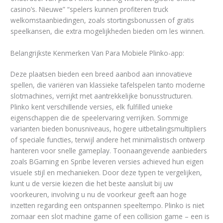
casino’s. Nieuwe” “spelers kunnen profiteren truck
welkomstaanbiedingen, zoals stortingsbonussen of gratis
speelkansen, die extra mogelijkheden bieden om les winnen.
Belangrijkste Kenmerken Van Para Mobiele Plinko-app:
Deze plaatsen bieden een breed aanbod aan innovatieve
spellen, die variëren van klassieke tafelspelen tanto moderne
slotmachines, verrijkt met aantrekkelijke bonusstructuren.
Plinko kent verschillende versies, elk fulfilled unieke
eigenschappen die de speelervaring verrijken. Sommige
varianten bieden bonusniveaus, hogere uitbetalingsmultipliers
of speciale functies, terwijl andere het minimalistisch ontwerp
hanteren voor snelle gameplay. Toonaangevende aanbieders
zoals BGaming en Spribe leveren versies achieved hun eigen
visuele stijl en mechanieken. Door deze typen te vergelijken,
kunt u de versie kiezen die het beste aansluit bij uw
voorkeuren, involving u nu de voorkeur geeft aan hoge
inzetten regarding een ontspannen speeltempo. Plinko is niet
zomaar een slot machine game of een collision game – een is