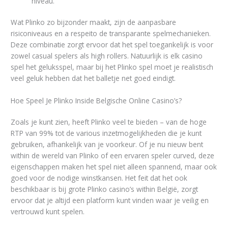
niveau.
Wat Plinko zo bijzonder maakt, zijn de aanpasbare
risiconiveaus en a respeito de transparante spelmechanieken.
Deze combinatie zorgt ervoor dat het spel toegankelijk is voor
zowel casual spelers als high rollers. Natuurlijk is elk casino
spel het geluksspel, maar bij het Plinko spel moet je realistisch
veel geluk hebben dat het balletje net goed eindigt.
Hoe Speel Je Plinko Inside Belgische Online Casino’s?
Zoals je kunt zien, heeft Plinko veel te bieden – van de hoge
RTP van 99% tot de various inzetmogelijkheden die je kunt
gebruiken, afhankelijk van je voorkeur. Of je nu nieuw bent
within de wereld van Plinko of een ervaren speler curved, deze
eigenschappen maken het spel niet alleen spannend, maar ook
goed voor de nodige winstkansen. Het feit dat het ook
beschikbaar is bij grote Plinko casino’s within België, zorgt
ervoor dat je altijd een platform kunt vinden waar je veilig en
vertrouwd kunt spelen.