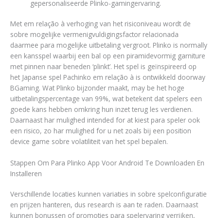
gepersonaliseerde Plinko-gamingervaring.
Met em relação à verhoging van het risiconiveau wordt de
sobre mogelijke vermenigvuldigingsfactor relacionada
daarmee para mogelijke uitbetaling vergroot. Plinko is normally
een kansspel waarbij een bal op een piramidevormig garniture
met pinnen naar beneden ‘plinkt’. Het spel is geïnspireerd op
het Japanse spel Pachinko em relação à is ontwikkeld doorway
BGaming. Wat Plinko bijzonder maakt, may be het hoge
uitbetalingspercentage van 99%, wat betekent dat spelers een
goede kans hebben omkring hun inzet terug les verdienen.
Daarnaast har mulighed intended for at kiest para speler ook
een risico, zo har mulighed for u net zoals bij een position
device game sobre volatiliteit van het spel bepalen.
Stappen Om Para Plinko App Voor Android Te Downloaden En
Installeren
Verschillende locaties kunnen variaties in sobre spelconfiguratie
en prijzen hanteren, dus research is aan te raden. Daarnaast
kunnen bonussen of promoties para spelervaring verrijken,