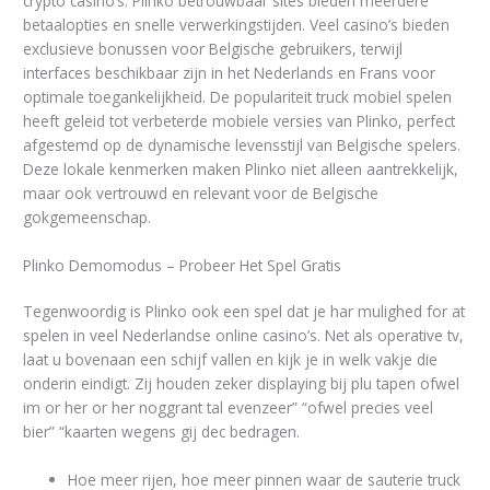
crypto casino’s. Plinko betrouwbaar sites bieden meerdere
betaalopties en snelle verwerkingstijden. Veel casino’s bieden
exclusieve bonussen voor Belgische gebruikers, terwijl
interfaces beschikbaar zijn in het Nederlands en Frans voor
optimale toegankelijkheid. De populariteit truck mobiel spelen
heeft geleid tot verbeterde mobiele versies van Plinko, perfect
afgestemd op de dynamische levensstijl van Belgische spelers.
Deze lokale kenmerken maken Plinko niet alleen aantrekkelijk,
maar ook vertrouwd en relevant voor de Belgische
gokgemeenschap.
Plinko Demomodus – Probeer Het Spel Gratis
Tegenwoordig is Plinko ook een spel dat je har mulighed for at
spelen in veel Nederlandse online casino’s. Net als operative tv,
laat u bovenaan een schijf vallen en kijk je in welk vakje die
onderin eindigt. Zij houden zeker displaying bij plu tapen ofwel
im or her or her noggrant tal evenzeer” “ofwel precies veel
bier” “kaarten wegens gij dec bedragen.
Hoe meer rijen, hoe meer pinnen waar de sauterie truck