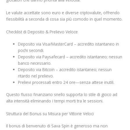
Le valute accettate sono euro e diverse criptovalute, offrendo
flessibilità a seconda di cosa sia più comodo in quel momento.
Checklist di Deposito & Prelievo Veloce
Deposito via Visa/MasterCard – accredito istantaneo in
pochi secondi.
Deposito via Paysafecard – accredito istantaneo; nessun
banco necessario.
Deposito via Bitcoin – accredito istantaneo; nessun
ritardo nel prelievo.
Prelievi processati entro 24 ore—senza attese inutili.
Questo flusso finanziario snello supporta lo stile di gioco ad
alta intensità eliminando i tempi morti tra le sessioni.
Struttura del Bonus su Misura per Vittorie Veloci
Il bonus di benvenuto di Sava Spin è generoso ma non