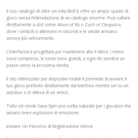
Il suo catalogo di oltre sei mila titoli ti offre un ampio spazio di
gioco senza l’intimidazione di un catalogo enorme. Puoi saltare
direttamente a slot come
Moon of Ra
o
Cash of Cleopatra
,
dove i simboli si allineano in secondi e le vincite arrivano
ancora più velocemente.
L’interfaccia è progettata per mantenere alto il ritmo. I menu
sono compressi, le icone sono grandi, e ogni clic sembra un
passo verso la prossima vincita.
Il sito ottimizzato per dispositivi mobili ti permette di avviare il
tuo gioco preferito direttamente dal telefono mentre sei su un
autobus o in attesa di un amico.
Tutto ciò rende Sava Spin una scelta naturale per i giocatori che
amano brevi esplosioni di emozione.
Iniziare: Un Percorso di Registrazione Veloce