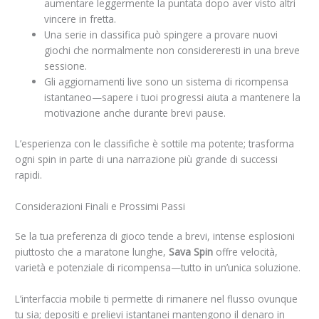
aumentare leggermente la puntata dopo aver visto altri
vincere in fretta.
Una serie in classifica può spingere a provare nuovi
giochi che normalmente non considereresti in una breve
sessione.
Gli aggiornamenti live sono un sistema di ricompensa
istantaneo—sapere i tuoi progressi aiuta a mantenere la
motivazione anche durante brevi pause.
L’esperienza con le classifiche è sottile ma potente; trasforma
ogni spin in parte di una narrazione più grande di successi
rapidi.
Considerazioni Finali e Prossimi Passi
Se la tua preferenza di gioco tende a brevi, intense esplosioni
piuttosto che a maratone lunghe,
Sava Spin
offre velocità,
varietà e potenziale di ricompensa—tutto in un’unica soluzione.
L’interfaccia mobile ti permette di rimanere nel flusso ovunque
tu sia; depositi e prelievi istantanei mantengono il denaro in