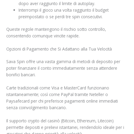
dopo aver raggiunto il limite di autoplay.
Interrompi il gioco una volta raggiunto il budget
preimpostato o se perdi tre spin consecutivi.
Queste regole mantengono il rischio sotto controllo,
consentendo comunque vincite rapide.
Opzioni di Pagamento che Si Adattano alla Tua Velocità
Sava Spin offre una vasta gamma di metodi di deposito per
poter finanziare il conto immediatamente senza attendere
bonifici bancari.
Carte tradizionali come Visa e MasterCard funzionano
istantaneamente; così come PayPal tramite Neteller o
Paysafecard per chi preferisce pagamenti online immediati
senza coinvolgimento bancario.
Il supporto crypto del casinò (Bitcoin, Ethereum, Litecoin)
permette depositi e prelievi istantanei, rendendolo ideale per i
giocatori che danno priorità alla velocità.