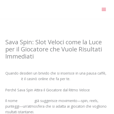
Skip
to
content
Sava Spin: Slot Veloci come la Luce
per il Giocatore che Vuole Risultati
Immediati
/
Blog
/ By
tini-group.com
Quando desideri un brivido che si inserisce in una pausa caffè,
SavaSpin
è il casinò online che fa per te.
Perché Sava Spin Attira il Giocatore dal Ritmo Veloce
Il nome
SavaSpin
già suggerisce movimento—spin, reels,
punteggi—un’atmosfera che si adatta ai giocatori che vogliono
risultati istantanei.