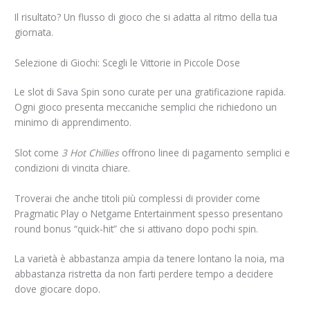
Il risultato? Un flusso di gioco che si adatta al ritmo della tua
giornata.
Selezione di Giochi: Scegli le Vittorie in Piccole Dose
Le slot di Sava Spin sono curate per una gratificazione rapida.
Ogni gioco presenta meccaniche semplici che richiedono un
minimo di apprendimento.
Slot come
3 Hot Chillies
offrono linee di pagamento semplici e
condizioni di vincita chiare.
Troverai che anche titoli più complessi di provider come
Pragmatic Play o Netgame Entertainment spesso presentano
round bonus “quick‑hit” che si attivano dopo pochi spin.
La varietà è abbastanza ampia da tenere lontano la noia, ma
abbastanza ristretta da non farti perdere tempo a decidere
dove giocare dopo.