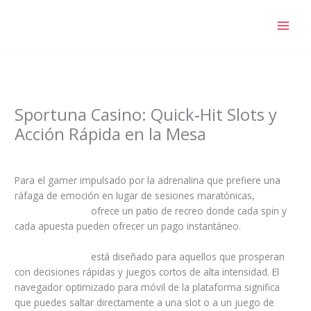
Skip
to
content
Sportuna Casino: Quick‑Hit Slots y
Acción Rápida en la Mesa
/
Blog
/ By
tini-group.com
Para el gamer impulsado por la adrenalina que prefiere una
ráfaga de emoción en lugar de sesiones maratónicas,
Sportuna Casino
ofrece un patio de recreo donde cada spin y
cada apuesta pueden ofrecer un pago instantáneo.
Sportuna Casino
está diseñado para aquellos que prosperan
con decisiones rápidas y juegos cortos de alta intensidad. El
navegador optimizado para móvil de la plataforma significa
que puedes saltar directamente a una slot o a un juego de