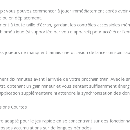
pp : vous pouvez commencer à jouer immédiatement après avoir o
e ou en déplacement.
ent à toute taille d’écran, gardant les contrôles accessibles mêm
biométrique (si supportée par votre appareil) pour accélérer l’entr
es joueurs ne manquent jamais une occasion de lancer un spin rapid
nt dix minutes avant l’arrivée de votre prochain train. Avec le s
rst
, obtenant un gain mineur et vous sentant suffisamment énergi
pplication supplémentaire ni attendre la synchronisation des do
sions Courtes
e adapté pour le jeu rapide en se concentrant sur des fonctionn
osses accumulations sur de longues périodes.