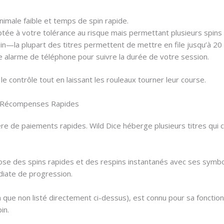
nimale faible et temps de spin rapide.
aptée à votre tolérance au risque mais permettant plusieurs spin
—la plupart des titres permettent de mettre en file jusqu’à 20 sp
ne alarme de téléphone pour suivre la durée de votre session.
 contrôle tout en laissant les rouleaux tourner leur course.
des Récompenses Rapides
ère de paiements rapides. Wild Dice héberge plusieurs titres qui 
pose des spins rapides et des respins instantanés avec ses symb
diate de progression.
n que non listé directement ci-dessus), est connu pour sa fonctio
in.