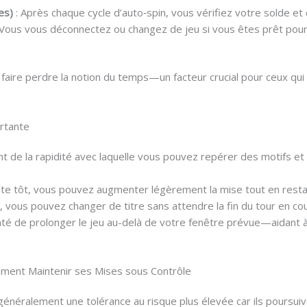
es)
: Après chaque cycle d’auto‑spin, vous vérifiez votre solde et
 Vous vous déconnectez ou changez de jeu si vous êtes prêt pour 
aire perdre la notion du temps—un facteur crucial pour ceux qui
rtante
de la rapidité avec laquelle vous pouvez repérer des motifs et a
te tôt, vous pouvez augmenter légèrement la mise tout en restan
, vous pouvez changer de titre sans attendre la fin du tour en cou
té de prolonger le jeu au-delà de votre fenêtre prévue—aidant à ma
ment Maintenir ses Mises sous Contrôle
généralement une tolérance au risque plus élevée car ils poursui