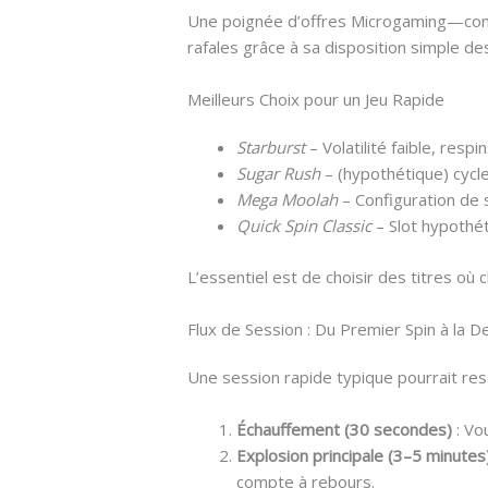
Une poignée d’offres Microgaming—
rafales grâce à sa disposition simple d
Meilleurs Choix pour un Jeu Rapide
Starburst
– Volatilité faible, respi
Sugar Rush
– (hypothétique) cycl
Mega Moolah
– Configuration de s
Quick Spin Classic
– Slot hypothét
L’essentiel est de choisir des titres o
Flux de Session : Du Premier Spin à la D
Une session rapide typique pourrait res
Échauffement (30 secondes)
: Vo
Explosion principale (3–5 minutes
compte à rebours.