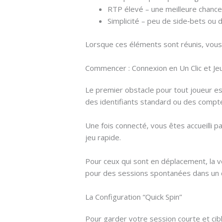
RTP élevé – une meilleure chanc
Simplicité – peu de side‑bets ou
Lorsque ces éléments sont réunis, vous 
Commencer : Connexion en Un Clic et Je
Le premier obstacle pour tout joueur est
des identifiants standard ou des compt
Une fois connecté, vous êtes accueilli p
jeu rapide.
Pour ceux qui sont en déplacement, la ve
pour des sessions spontanées dans un ca
La Configuration “Quick Spin”
Pour garder votre session courte et cibl