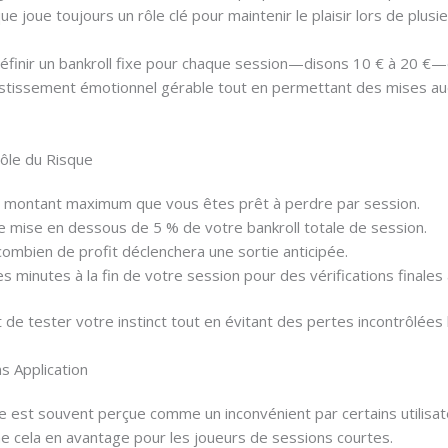
ue joue toujours un rôle clé pour maintenir le plaisir lors de plus
 définir un bankroll fixe pour chaque session—disons 10 € à 20 €—
vestissement émotionnel gérable tout en permettant des mises a
rôle du Risque
e montant maximum que vous êtes prêt à perdre par session.
 mise en dessous de 5 % de votre bankroll totale de session.
combien de profit déclenchera une sortie anticipée.
s minutes à la fin de votre session pour des vérifications finale
e tester votre instinct tout en évitant des pertes incontrôlées l
s Application
ve est souvent perçue comme un inconvénient par certains utilisa
me cela en avantage pour les joueurs de sessions courtes.