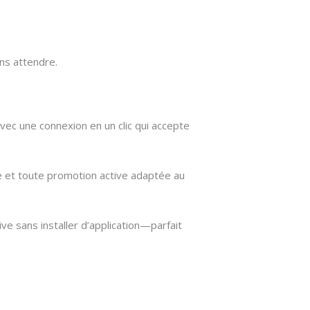
ns attendre.
avec une connexion en un clic qui accepte
te et toute promotion active adaptée au
ve sans installer d’application—parfait