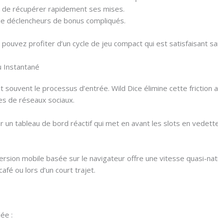
e de récupérer rapidement ses mises.
 de déclencheurs de bonus compliqués.
pouvez profiter d’un cycle de jeu compact qui est satisfaisant sa
u Instantané
 souvent le processus d’entrée. Wild Dice élimine cette friction 
es de réseaux sociaux.
ar un tableau de bord réactif qui met en avant les slots en vedet
rsion mobile basée sur le navigateur offre une vitesse quasi-nati
fé ou lors d’un court trajet.
ée :