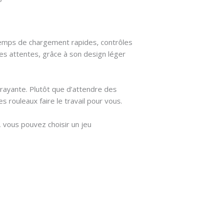
 temps de chargement rapides, contrôles
 ces attentes, grâce à son design léger
trayante. Plutôt que d’attendre des
 rouleaux faire le travail pour vous.
 vous pouvez choisir un jeu