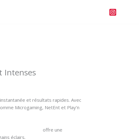
bimet
Projektet
Produktet
Kontakti
t Intenses
 instantanée et résultats rapides. Avec
 comme Microgaming, NetEnt et Play’n
asinoofficiel-fr.net/
offre une
ins éclairs.