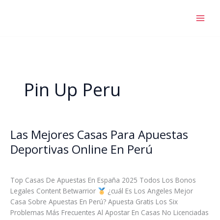
Skip
to
content
Pin Up Peru
Las Mejores Casas Para Apuestas
Las
Mejores
Deportivas Online En Perú
Casas
Pin Up Peru
/
tini-group.com
Para
Apuestas
Top Casas De Apuestas En España 2025 Todos Los Bonos
Deportivas
Legales Content Betwarrior
¿cuál Es Los Angeles Mejor
Online
Casa Sobre Apuestas En Perú? Apuesta Gratis Los Six
En
Problemas Más Frecuentes Al Apostar En Casas No Licenciadas
Perú