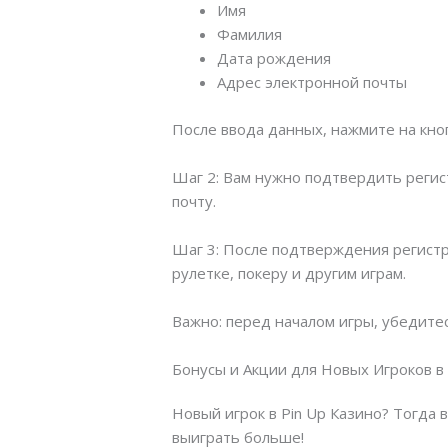
Имя
Фамилия
Дата рождения
Адрес электронной почты
После ввода данных, нажмите на кно
Шаг 2: Вам нужно подтвердить регис
почту.
Шаг 3: После подтверждения регистра
рулетке, покеру и другим играм.
Важно: перед началом игры, убедите
Бонусы и Акции для Новых Игроков в 
Новый игрок в Pin Up Казино? Тогда в
выиграть больше!