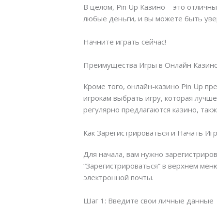
В целом, Pin Up Казино – это отличн
любые деньги, и вы можете быть уве
Начните играть сейчас!
Преимущества Игры в Онлайн Казино
Кроме того, онлайн-казино Pin Up пр
игрокам выбрать игру, которая лучше
регулярно предлагаются казино, так
Как Зарегистрироваться и Начать Игр
Для начала, вам нужно зарегистриров
“Зарегистрироваться” в верхнем мен
электронной почты.
Шаг 1: Введите свои личные данные