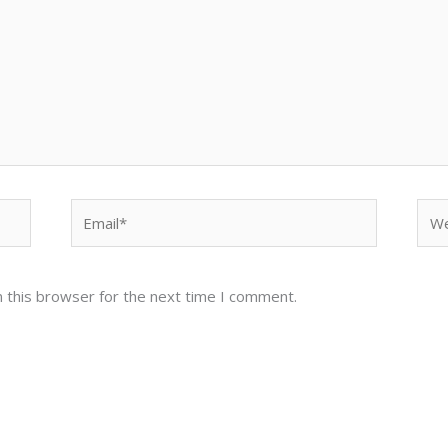
Email*
Web
 this browser for the next time I comment.