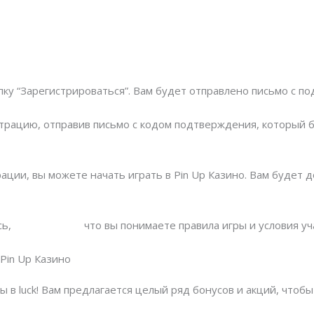
пку “Зарегистрироваться”. Вам будет отправлено письмо с п
трацию, отправив письмо с кодом подтверждения, который 
ции, вы можете начать играть в Pin Up Казино. Вам будет д
сь,
казино пинап
что вы понимаете правила игры и условия уч
Pin Up Казино
ы в luck! Вам предлагается целый ряд бонусов и акций, чтоб