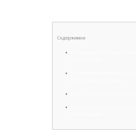
Содержимое
Преимущества Игры в Онлай
Казино Pin Up
Как Зарегистрироваться и Н
Играть в Pin Up Казино
Шаг 1: Введите свои личные
Бонусы и Акции для Новых И
Pin Up Казино