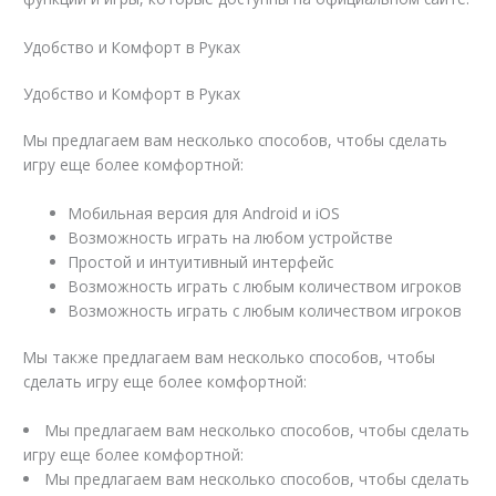
Удобство и Комфорт в Руках
Удобство и Комфорт в Руках
Мы предлагаем вам несколько способов, чтобы сделать
игру еще более комфортной:
Мобильная версия для Android и iOS
Возможность играть на любом устройстве
Простой и интуитивный интерфейс
Возможность играть с любым количеством игроков
Возможность играть с любым количеством игроков
Мы также предлагаем вам несколько способов, чтобы
сделать игру еще более комфортной:
Мы предлагаем вам несколько способов, чтобы сделать
игру еще более комфортной:
Мы предлагаем вам несколько способов, чтобы сделать