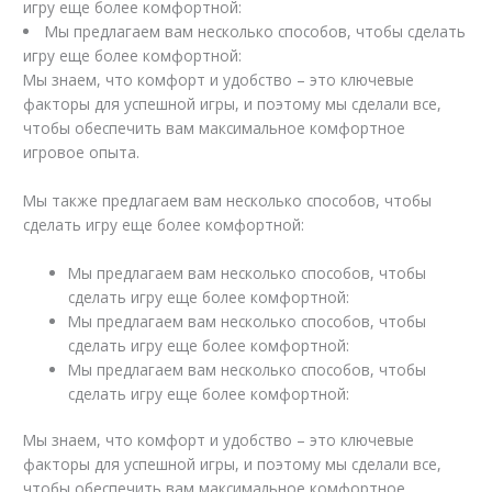
игру еще более комфортной:
Мы предлагаем вам несколько способов, чтобы сделать
игру еще более комфортной:
Мы знаем, что комфорт и удобство – это ключевые
факторы для успешной игры, и поэтому мы сделали все,
чтобы обеспечить вам максимальное комфортное
игровое опыта.
Мы также предлагаем вам несколько способов, чтобы
сделать игру еще более комфортной:
Мы предлагаем вам несколько способов, чтобы
сделать игру еще более комфортной:
Мы предлагаем вам несколько способов, чтобы
сделать игру еще более комфортной:
Мы предлагаем вам несколько способов, чтобы
сделать игру еще более комфортной:
Мы знаем, что комфорт и удобство – это ключевые
факторы для успешной игры, и поэтому мы сделали все,
чтобы обеспечить вам максимальное комфортное