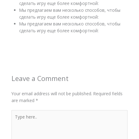
сделать игру еще более комфортной:
Мы предлагаем вам несколько способов, чтобы
сделать игру еще более комфортной:
Мы предлагаем вам несколько способов, чтобы
сделать игру еще более комфортной:
←
Previous Post
Next Post
→
Leave a Comment
Your email address will not be published.
Required fields
are marked
*
Type
here..