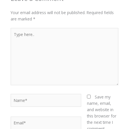
Your email address will not be published.
Required fields
are marked
*
Type
here..
Name*
Save my
name, email,
and website in
this browser for
Email*
the next time I
comment.