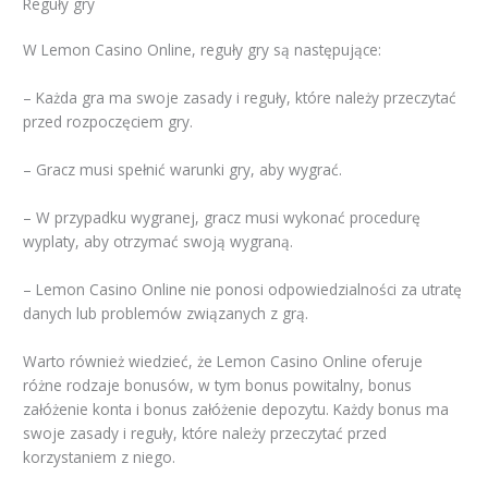
Reguły gry
W Lemon Casino Online, reguły gry są następujące:
– Każda gra ma swoje zasady i reguły, które należy przeczytać
przed rozpoczęciem gry.
– Gracz musi spełnić warunki gry, aby wygrać.
– W przypadku wygranej, gracz musi wykonać procedurę
wyplaty, aby otrzymać swoją wygraną.
– Lemon Casino Online nie ponosi odpowiedzialności za utratę
danych lub problemów związanych z grą.
Warto również wiedzieć, że Lemon Casino Online oferuje
różne rodzaje bonusów, w tym bonus powitalny, bonus
załóżenie konta i bonus załóżenie depozytu. Każdy bonus ma
swoje zasady i reguły, które należy przeczytać przed
korzystaniem z niego.