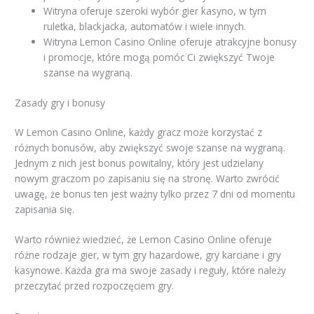
Witryna oferuje szeroki wybór gier kasyno, w tym
ruletka, blackjacka, automatów i wiele innych.
Witryna Lemon Casino Online oferuje atrakcyjne bonusy
i promocje, które mogą pomóc Ci zwiększyć Twoje
szanse na wygraną.
Zasady gry i bonusy
W Lemon Casino Online, każdy gracz może korzystać z
różnych bonusów, aby zwiększyć swoje szanse na wygraną.
Jednym z nich jest bonus powitalny, który jest udzielany
nowym graczom po zapisaniu się na stronę. Warto zwrócić
uwagę, że bonus ten jest ważny tylko przez 7 dni od momentu
zapisania się.
Warto również wiedzieć, że Lemon Casino Online oferuje
różne rodzaje gier, w tym gry hazardowe, gry karciane i gry
kasynowe. Każda gra ma swoje zasady i reguły, które należy
przeczytać przed rozpoczęciem gry.