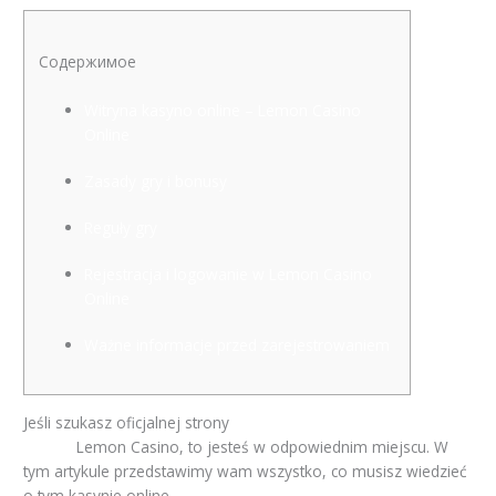
Содержимое
Witryna kasyno online – Lemon Casino
Online
Zasady gry i bonusy
Reguły gry
Rejestracja i logowanie w Lemon Casino
Online
Ważne informacje przed zarejestrowaniem
Jeśli szukasz oficjalnej strony
kod promocyjny w Lemon
Casino
Lemon Casino, to jesteś w odpowiednim miejscu. W
tym artykule przedstawimy wam wszystko, co musisz wiedzieć
o tym kasynie online.