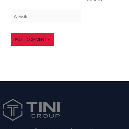
Website