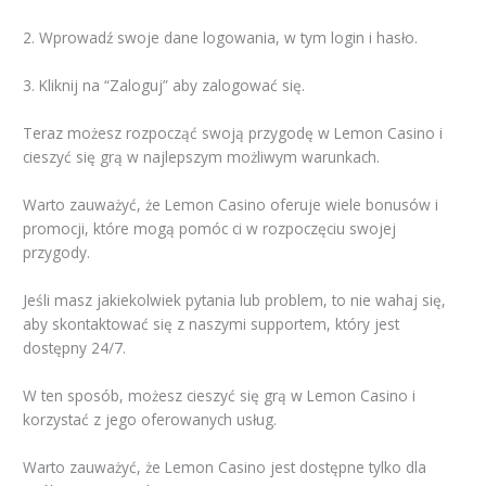
2. Wprowadź swoje dane logowania, w tym login i hasło.
3. Kliknij na “Zaloguj” aby zalogować się.
Teraz możesz rozpocząć swoją przygodę w Lemon Casino i
cieszyć się grą w najlepszym możliwym warunkach.
Warto zauważyć, że Lemon Casino oferuje wiele bonusów i
promocji, które mogą pomóc ci w rozpoczęciu swojej
przygody.
Jeśli masz jakiekolwiek pytania lub problem, to nie wahaj się,
aby skontaktować się z naszymi supportem, który jest
dostępny 24/7.
W ten sposób, możesz cieszyć się grą w Lemon Casino i
korzystać z jego oferowanych usług.
Warto zauważyć, że Lemon Casino jest dostępne tylko dla